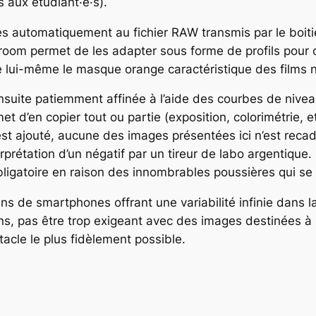
 aux étudiant·e·s).
s automatiquement au fichier RAW transmis par le boitie
ghtroom permet de les adapter sous forme de profils pour
 lui-même le masque orange caractéristique des films né
ensuite patiemment affinée à l’aide des courbes de nive
 d’en copier tout ou partie (exposition, colorimétrie, etc
 n’est ajouté, aucune des images présentées ici n’est re
erprétation d’un négatif par un tireur de labo argentique. 
bligatoire en raison des innombrables poussières qui se 
ans de smartphones offrant une variabilité infinie dans 
s, pas être trop exigeant avec des images destinées à in
acle le plus fidèlement possible.