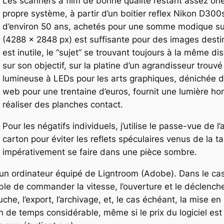
Les scanners à film de bonne qualité restant assez oné
propre système, à partir d’un boitier reflex Nikon D30
d’environ 50 ans, achetés pour une somme modique sur 
(4288 x 2848 px) est suffisante pour des images desti
est inutile, le “sujet” se trouvant toujours à la même d
sur son objectif, sur la platine d’un agrandisseur trou
lumineuse à LEDs pour les arts graphiques, dénichée da
web pour une trentaine d’euros, fournit une lumière 
réaliser des planches contact.
Pour les négatifs individuels, j’utilise le passe-vue de 
carton pour éviter les reflets spéculaires venus de la t
impérativement se faire dans une pièce sombre.
 à un ordinateur équipé de Ligntroom (Adobe). Dans le
le de commander la vitesse, l’ouverture et le déclenchem
che, l’export, l’archivage, et, le cas échéant, la mise en 
 de temps considérable, même si le prix du logiciel est 