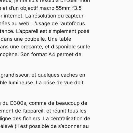
reux, je me suis résolu à bricoler mon
0s et d’un objectif macro 55mm f3.5
internet. La résolution du capteur
nées au web. L’usage de l’autofocus
istance. L’appareil est simplement posé
vé dans une poubelle. Une table
ns une brocante, et disponible sur le
homogène. Son format A4 permet de
l’agrandisseur, et quelques caches en
able lumineuse. La prise de vue doit
 cas du D300s, comme de beaucoup de
ent de l’appareil, et réunit tous les
ligne des fichiers. La centralisation de
élevé (il est possible de s’abonner au