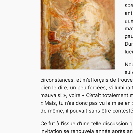
spe
ant
aux
mat
gau
Dur
lue
Nou
sui
circonstances, et m’efforçais de trouver
bien le dire, un peu forcées, s’illuminai
mauvais! », voire « C’était totalement m
« Mais, tu n’as donc pas vu la mise en
de même, il pouvait sans être contesté
Ce fut à l’issue d’une telle discussion 
invitation se renouvela année après an