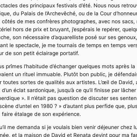
ctacles des principaux festivals d’été. Nous nous retro
ique, du Palais de l’Archevêché, ou de la Cour d’honneur
 côtés de mes confrères photographes, avec nos sacs, 
ériel hors de prix et bruyant, j’espérais le repérer, quel
che, son nécessaire d’aquarelliste posé sur ses genou
ant le spectacle, je me tournais de temps en temps vers l
ur de son petit éclairage portatif.
s prîmes l’habitude d’échanger quelques mots après la 
vaient un rituel immuable. Plutôt bon public, je défendai
 toutes sortes de qualités aux artistes. L’œil de David, a
t d’un éclat sardonique, jusqu’à ce qu’il finisse par lâcher
erdique ». Il n’était pas question de discuter ses sentence
 scène d’untel en 1980 ? » d’autant plus perfide que, p
 faire étalage de son expérience.
qu’il me demanda si je voulais bien venir déjeuner chez lu
née, et la maison de David et Renata devint pour ma fa