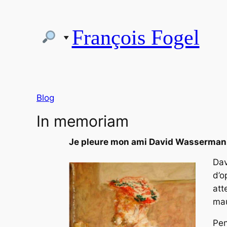
Aller
au
François Fogel
contenu
Blog
In memoriam
Je pleure mon ami David Wasserman
Dav
d’o
att
mau
Pen