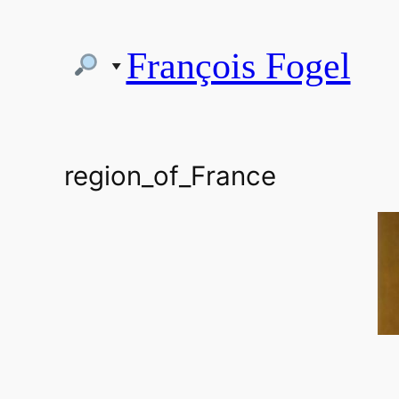
Aller
au
François Fogel
contenu
region_of_France