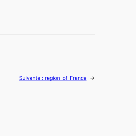
Suivante :
region_of_France
→