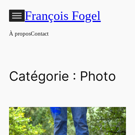
Aller
François Fogel
au
contenu
À propos
Contact
Catégorie :
Photo