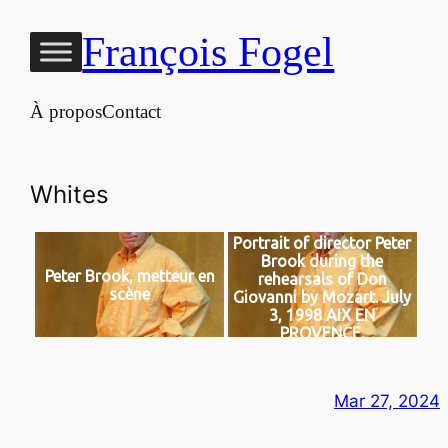
Aller
François Fogel
au
contenu
À propos
Contact
Whites
Portrait of director Peter
Brook during the
Peter Brook, metteur en
rehearsals of Don
scène
Giovanni by Mozart. July
3, 1998 AIX EN
PROVENCE,
Mar 27, 2024