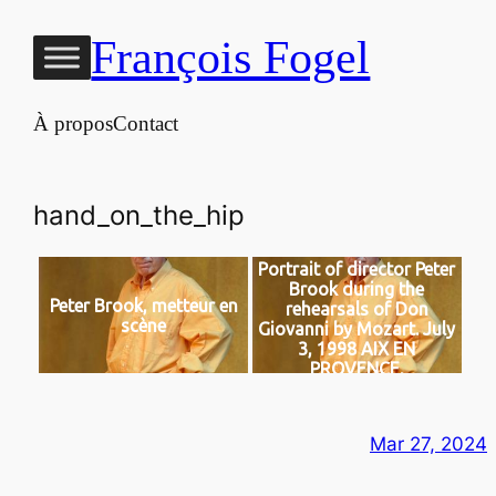
Aller
François Fogel
au
contenu
À propos
Contact
hand_on_the_hip
Portrait of director Peter
Brook during the
Peter Brook, metteur en
rehearsals of Don
scène
Giovanni by Mozart. July
3, 1998 AIX EN
PROVENCE,
Mar 27, 2024