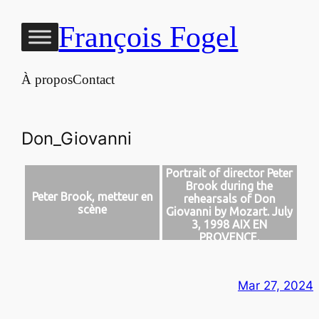
Aller
François Fogel
au
contenu
À propos
Contact
Don_Giovanni
Portrait of director Peter
Brook during the
Peter Brook, metteur en
rehearsals of Don
scène
Giovanni by Mozart. July
3, 1998 AIX EN
PROVENCE,
Mar 27, 2024