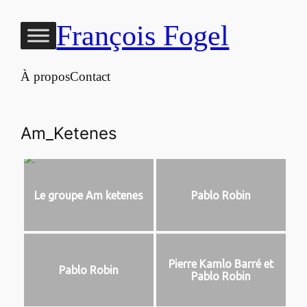
Aller
François Fogel
au
contenu
À propos
Contact
Am_Ketenes
Le groupe Am ketenes
Pablo Robin
Pierre Kamlo Barré et
Pablo Robin
Pablo Robin