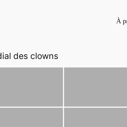
À p
dial des clowns