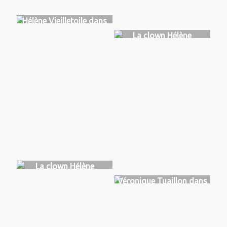
Hélène Vieilletoile dans
Kabinet, TGCMC, Niort
La clown Hélène
2023
Vieilletoile
La clown Hélène
Vieilletoile
Véronique Tuaillon dans
More aura, TGCMC, Niort
2023