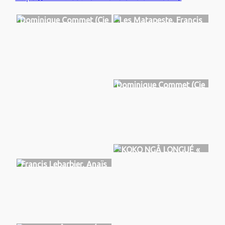
Dominique Commet (Cie
Les Matapeste, Francis
KCK), Mourir de rire,
Lebarbier, Anaïs
TGCMC, Niort 2023
Renaudie et Fabrice
Ducousso
Dominique Commet (Cie
KCK), Mourir de rire,
TGCMC, Niort 2023
KOKO NGÂ LONGUÉ «
RIRE DE LA VIE »
Francis Lebarbier, Anaïs
(Cameroun)
Renaudie et Fabrice
Ducousso dans Les trois
anges, TGCMC, Niort
2023