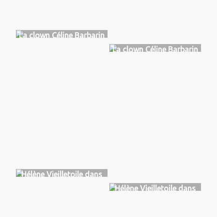
La clown Céline Barbarin
La clown Céline Barbarin
Hélène Vieilletoile dans
Kabinet, TGCMC, Niort
Hélène Vieilletoile dans
2023
Kabinet, TGCMC, Niort
2023