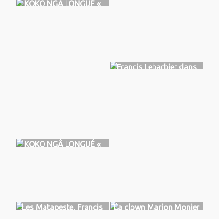
KOKO NGÂ LONGUÉ «
RIRE DE LA VIE »
(Cameroun)
Francis Lebarbier dans
Les trois anges, TGCMC,
Niort 2023
KOKO NGÂ LONGUÉ «
RIRE DE LA VIE »
(Cameroun)
Les Matapeste, Francis
La clown Marion Monier
Lebarbier, Anaïs