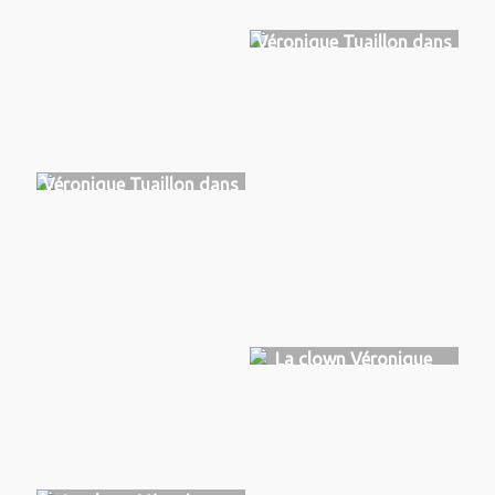
Véronique Tuaillon dans
More aura, TGCMC, Niort
2023
Véronique Tuaillon dans
More aura, TGCMC, Niort
2023
La clown Véronique
Tuaillon