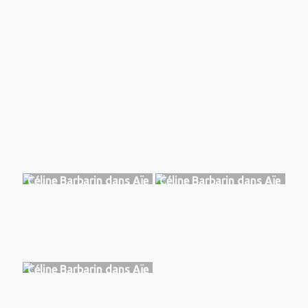
Renaudie et Fabrice
Ducousso
Céline Barbarin dans Aïe
Céline Barbarin dans Aïe
love you, TGCMC, Niort
love you, TGCMC, Niort
2023
2023
Céline Barbarin dans Aïe
love you, TGCMC, Niort
2023