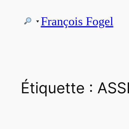
Aller
au
François Fogel
contenu
Étiquette :
ASS