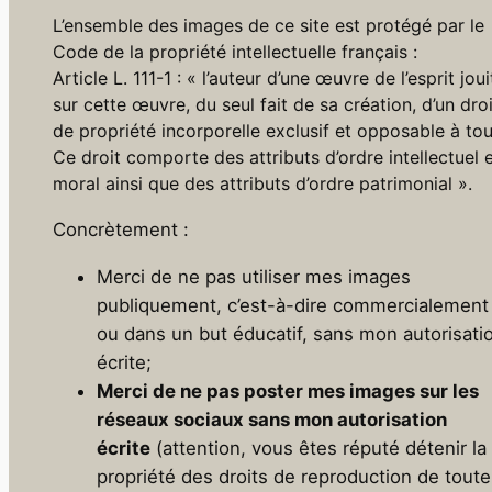
L’ensemble des images de ce site est protégé par le
Code de la propriété intellectuelle français :
Article L. 111-1 : « l’auteur d’une œuvre de l’esprit joui
sur cette œuvre, du seul fait de sa création, d’un droi
de propriété incorporelle exclusif et opposable à tou
Ce droit comporte des attributs d’ordre intellectuel 
moral ainsi que des attributs d’ordre patrimonial ».
Concrètement :
Merci de ne pas utiliser mes images
publiquement, c’est-à-dire commercialement
ou dans un but éducatif, sans mon autorisati
écrite;
Merci de ne pas poster mes images sur les
réseaux sociaux sans mon autorisation
écrite
(attention, vous êtes réputé détenir la
propriété des droits de reproduction de toute