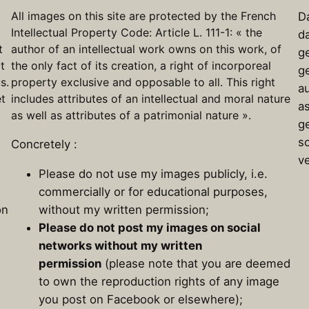
All images on this site are protected by the French
D
Intellectual Property Code: Article L. 111-1: « the
d
t
author of an intellectual work owns on this work, of
ge
t
the only fact of its creation, a right of incorporeal
g
s.
property exclusive and opposable to all. This right
a
et
includes attributes of an intellectual and moral nature
a
as well as attributes of a patrimonial nature ».
g
s
Concretely :
v
Please do not use my images publicly, i.e.
commercially or for educational purposes,
on
without my written permission;
Please do not post my images on social
networks without my written
permission
(please note that you are deemed
to own the reproduction rights of any image
you post on Facebook or elsewhere);