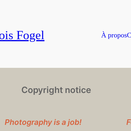
ois Fogel
À propos
C
Copyright notice
Photography is a job!
F